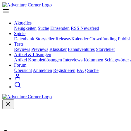
Aktuelles
Neuigkeiten
Suche
Einsenden
RSS Newsfeed
Spiele
Datenbank
Storyteller
Release-Kalender
Crowdfunding
Publis
Tests
Reviews
Previews
Klassiker
Fanadventures
Storyteller
Artikel & Lösungen
Artikel
Komplettlösungen
Interviews
Kolumnen
Schlagwörter
Forum
Übersicht
Anmelden
Registrieren
FAQ
Suche