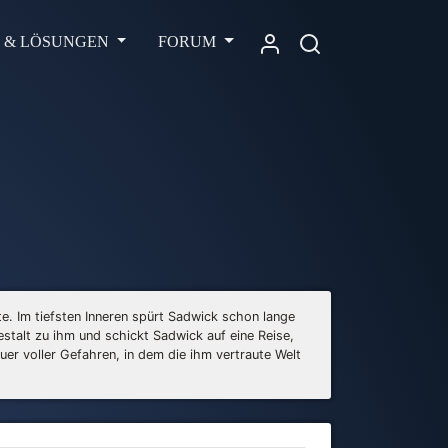
L & LÖSUNGEN
FORUM
e. Im tiefsten Inneren spürt Sadwick schon lange
stalt zu ihm und schickt Sadwick auf eine Reise,
uer voller Gefahren, in dem die ihm vertraute Welt