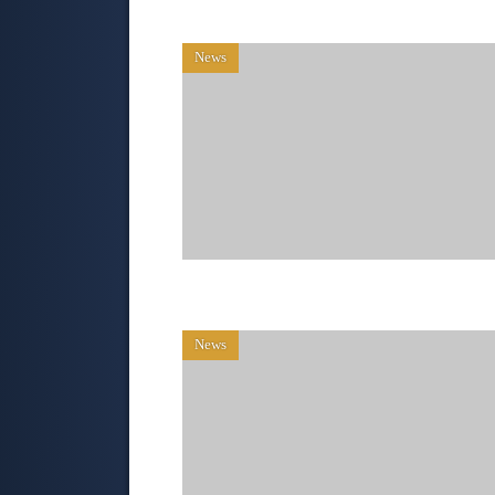
News
News