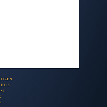
ÜTZEN
HUTZ
UM
S
M