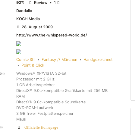
92%
Review
•
1
Daedalic
KOCH Media
28. August 2009
http://www.the-whispered-world.de/
Comic-Stil
•
Fantasy // Märchen
•
Handgezeichnet
•
Point & Click
gen
Windows® XP/VISTA 32-bit
Prozessor mit 2 GHz
1 GB Arbeitsspeicher
DirectX® 9.0c-kompatible Grafikkarte mit 256 MB
RAM
DirectX® 9.0c-kompatible Soundkarte
DVD-ROM-Laufwerk
3 GB freier Festplattenspeicher
Maus
ks
Offizielle Homepage