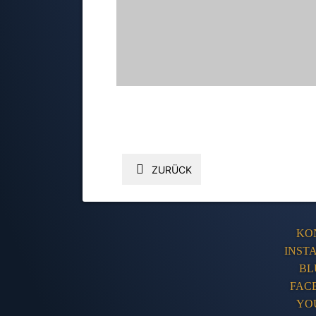
ZURÜCK
KO
INST
BL
FAC
YO