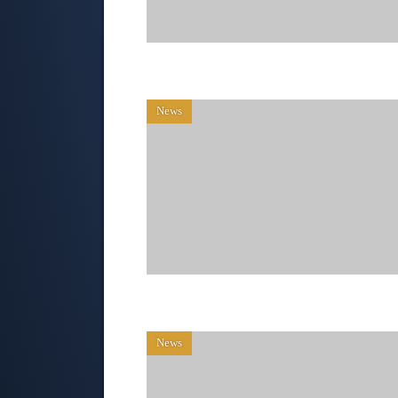
News
News