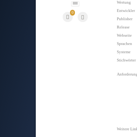
Wertung
Entwickler
0
Publisher
Release
Webseite
Sprachen
Systeme
Stichwörter
Anforderun
Weitere Lin