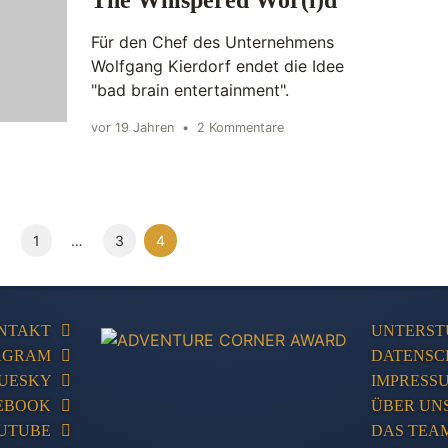
The Whispered Wor(l)d
Für den Chef des Unternehmens
Wolfgang Kierdorf endet die Idee
"bad brain entertainment".
vor 19 Jahren
•
2 Kommentare
1
…
3
4
NTAKT
UNTERST
AGRAM
DATENSC
UESKY
IMPRESS
EBOOK
ÜBER UN
UTUBE
DAS TEA