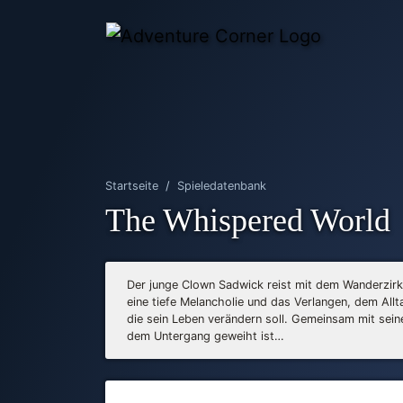
Startseite
Spieledatenbank
The Whispered World
Der junge Clown Sadwick reist mit dem Wanderzirku
eine tiefe Melancholie und das Verlangen, dem Allt
die sein Leben verändern soll. Gemeinsam mit seine
dem Untergang geweiht ist…