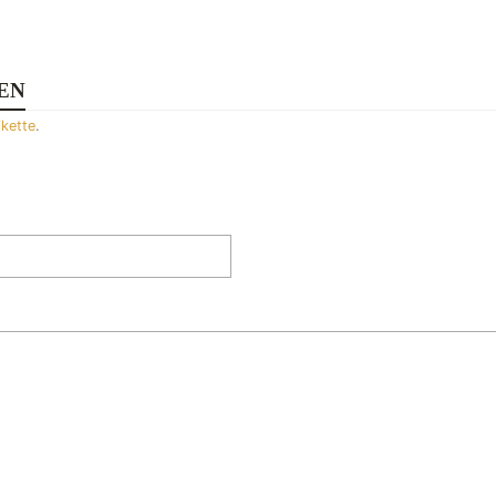
EN
ikette
.