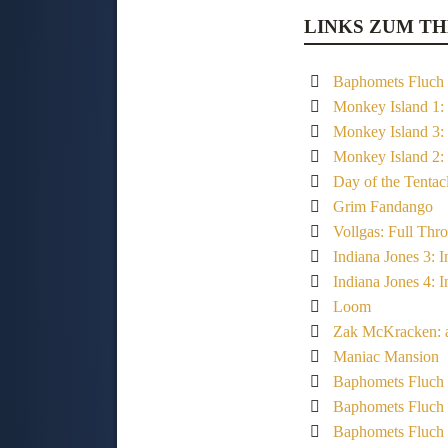
LINKS ZUM T
Baphomets Fluch 
Monkey Island 1:
Monkey Island 3:
Monkey Island 2:
Day of the Tentac
Grim Fandango
Vollgas: Full Thro
Indiana Jones 3: 
Indiana Jones 4: I
Loom
Zak McKracken: a
Maniac Mansion
Baphomets Fluch 
Baphomets Fluch 
Baphomets Fluch 