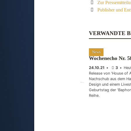
Zur Pressemitteil
Publisher und En
VERWANDTE B
News
Wochenecho Nr. 5
24.10.21
•
3
•
Heu
Release von 'House of 
Nachschub aus dem Ha
Design und einem Live
Geburtstag der 'Baphom
Reihe.