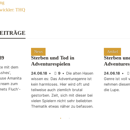
ung
twickler: THQ
EITRÄGE
News
Artikel
89
Sterben und Tod in
Sterben un
Adventurespielen
Adventures
te mit dem
Ashes',
24.06.18
•
9
•
Die alten Hasen
24.06.18
•
use Amanita
wissen es: Das Adventuregenre ist
Genre ist voll 
stream zum
kein harmloses. Hier wird oft und
nehmen diesen
ets Fluch'-
teilweise auch ziemlich brutal
die Lupe.
gestorben. Zeit, sich mit dieser bei
vielen Spielern nicht sehr beliebten
Thematik etwas näher zu befassen.