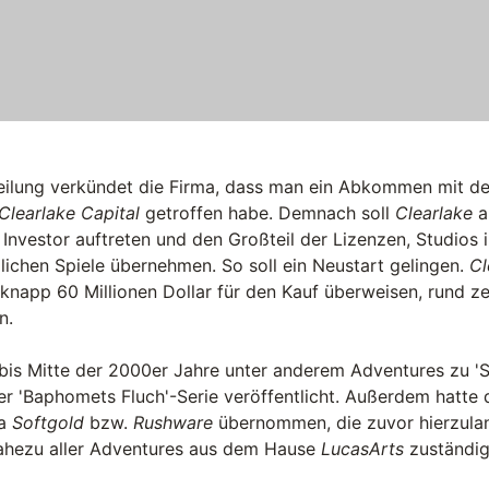
teilung verkündet die Firma, dass man ein Abkommen mit de
Clearlake Capital
getroffen habe. Demnach soll
Clearlake
a
nvestor auftreten und den Großteil der Lizenzen, Studios in
lichen Spiele übernehmen. So soll ein Neustart gelingen.
Cl
knapp 60 Millionen Dollar für den Kauf überweisen, rund z
n.
bis Mitte der 2000er Jahre unter anderem Adventures zu 
der 'Baphomets Fluch'-Serie veröffentlicht. Außerdem hatte 
ma
Softgold
bzw.
Rushware
übernommen, die zuvor hierzulan
nahezu aller Adventures aus dem Hause
LucasArts
zuständig