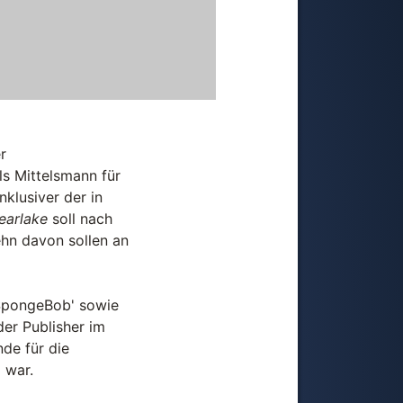
r
ls Mittelsmann für
klusiver der in
earlake
soll nach
ehn davon sollen an
'SpongeBob' sowie
der Publisher im
de für die
 war.