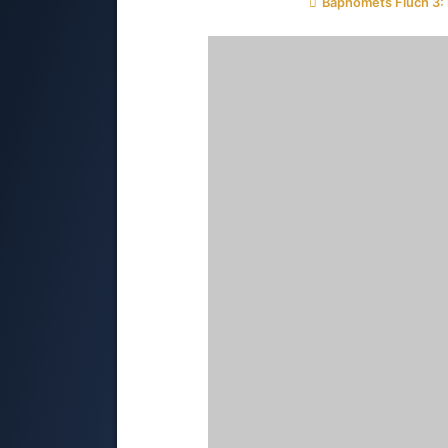
Baphomets Fluch 3: 