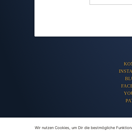
KO
INST
BL
FAC
YO
PA
The Humble 
Wir nutzen Cookies, um Dir die bestmögliche Funktiona