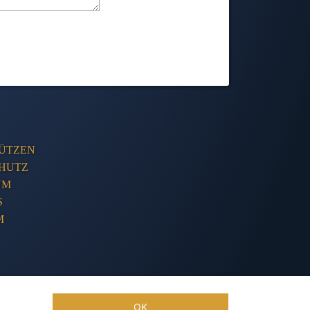
ÜTZEN
HUTZ
UM
S
M
Tentakelvilla
OK