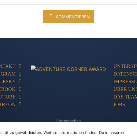
KOMMENTIEREN
NTAKT
UNTERST
AGRAM
DATENSC
UESKY
IMPRESS
EBOOK
ÜBER UN
UTUBE
DAS TEA
TREON
JOBS
Partnerseiten
Store
Adventures-Kompakt
Adventures Unlimited
PC Games Database
lität zu gewährleisten. Weitere Informationen findest Du in unseren