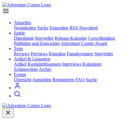
Aktuelles
Neuigkeiten
Suche
Einsenden
RSS Newsfeed
Spiele
Datenbank
Storyteller
Release-Kalender
Crowdfunding
Publisher und Entwickler
Adventure Corner Award
Tests
Reviews
Previews
Klassiker
Fanadventures
Storyteller
Artikel & Lösungen
Artikel
Komplettlösungen
Interviews
Kolumnen
Schlagwörter
Archiv
Forum
Übersicht
Anmelden
Registrieren
FAQ
Suche