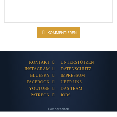
KOMMENTIEREN
KONTAKT
UNTERSTÜTZEN
INSTAGRAM
DATENSCHUTZ
BLUESKY
IMPRESSUM
FACEBOOK
ÜBER UNS
YOUTUBE
DAS TEAM
PATREON
JOBS
Partnerseiten
The Humble Store
Adventures-Kompakt
Adventures Unlimited
PC